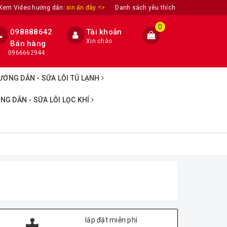
Xem Video hướng dẫn:
xin ấn đây =>
Danh sách yêu thích
0
098888642
Tài khoản
Xin chào
Bán hàng
0966662944
ƯỚNG DẪN - SỮA LỖI TỦ LẠNH
NG DẪN - SỮA LỖI LỌC KHÍ
lắp đặt miễn phí