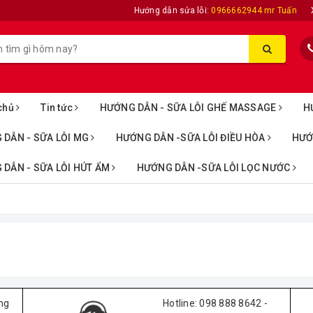
Hướng dẫn sửa lỗi:
0966662944 mr Tuấn
chủ
Tin tức
HƯỚNG DẪN - SỮA LỖI GHẾ MASSAGE
H
 DẪN - SỮA LỖI MG
HƯỚNG DẪN -SỮA LỖI ĐIỀU HÒA
HƯỚ
DẪN - SỮA LỖI HÚT ẨM
HƯỚNG DẪN -SỮA LỖI LỌC NƯỚC
ng
Hotline: 098 888 8642 -