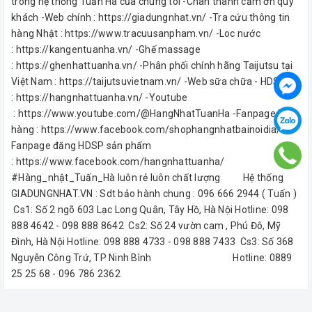
trong hệ thống Tuấn Hà của chúng tôi -Chân thành cảm ơn quý
khách -Web chính : https://giadungnhat.vn/ -Tra cứu thông tin
hàng Nhật : https://www.tracuusanpham.vn/ -Loc nước
: https://kangentuanha.vn/ -Ghế massage
: https://ghenhattuanha.vn/ -Phân phối chính hãng Taijutsu tại
Việt Nam : https://taijutsuvietnam.vn/ -Web sữa chữa - HDSP
: https://hangnhattuanha.vn/ -Youtube
: https://www.youtube.com/@HangNhatTuanHa -Fanpage bán
hàng : https://www.facebook.com/shophangnhatbainoidia/ -
Fanpage đăng HDSP sản phẩm
: https://www.facebook.com/hangnhattuanha/
#Hàng_nhật_Tuấn_Hà luôn rẻ luôn chất lượng Hệ thống
GIADUNGNHAT.VN : Sdt bảo hành chung : 096 666 2944 ( Tuấn )
Cs1: Số 2 ngõ 603 Lạc Long Quân, Tây Hồ, Hà Nội Hotline: 098
888 4642 - 098 888 8642 Cs2: Số 24 vườn cam , Phú Đô, Mỹ
Đình, Hà Nội Hotline: 098 888 4733 - 098 888 7433 Cs3: Số 368
Nguyễn Công Trứ, TP Ninh Bình Hotline: 0889
25 25 68 - 096 786 2362