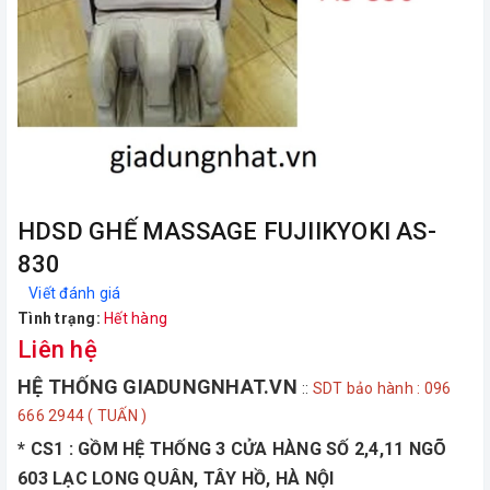
HDSD GHẾ MASSAGE FUJIIKYOKI AS-
830
Viết đánh giá
Tình trạng:
Hết hàng
Liên hệ
HỆ THỐNG GIADUNGNHAT.VN
::
SDT bảo hành : 096
666 2944 ( TUẤN )
* CS1 : GỒM HỆ THỐNG 3 CỬA HÀNG SỐ 2,4,11 NGÕ
603 LẠC LONG QUÂN, TÂY HỒ, HÀ NỘI