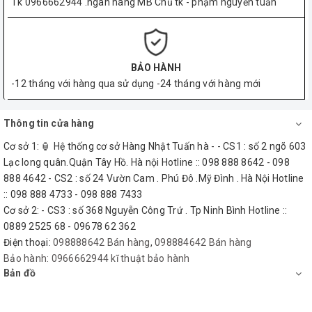
Tk 0966662944 .ngân hàng MB Chủ tk - phạm nguyễn tuấn
BẢO HÀNH
-12 tháng với hàng qua sử dụng -24 tháng với hàng mới
Thông tin cửa hàng
Cơ sở 1: 🏮 Hệ thống cơ sở Hàng Nhật Tuấn hà - - CS1 : số 2 ngõ 603
Lạc long quân.Quận Tây Hồ. Hà nội Hotline :: 098 888 8642 - 098
888 4642 - CS2 : số 24 Vườn Cam . Phú Đô .Mỹ Đình . Hà Nội Hotline
:: 098 888 4733 - 098 888 7433
Cơ sở 2: - CS3 : số 368 Nguyễn Công Trứ . Tp Ninh Bình Hotline ::
0889 2525 68 - 09678 62 362
Điện thoại:
098888642 Bán hàng
,
098884642 Bán hàng
Bảo hành:
0966662944 kĩ thuật bảo hành
Bản đồ