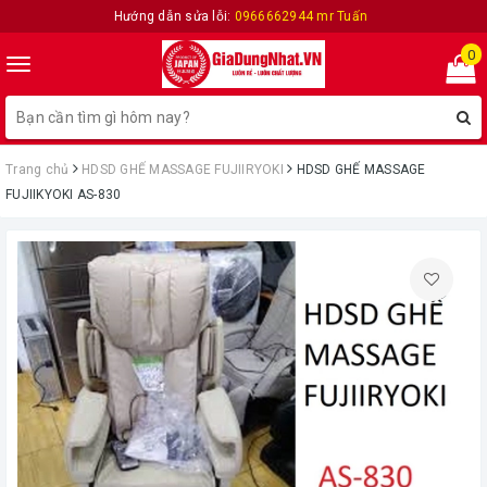
Hướng dẫn sửa lỗi:
0966662944 mr Tuấn
0
Toggle
navigation
Trang chủ
HDSD GHẾ MASSAGE FUJIIRYOKI
HDSD GHẾ MASSAGE
FUJIIKYOKI AS-830