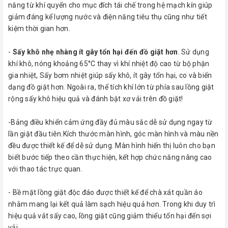
năng từ khí quyển cho mục đích tái chế trong hệ mạch kín giúp
giảm đáng kể lượng nước và điện năng tiêu thụ cũng như tiết
kiệm thời gian hơn.
-
Sấy khô nhẹ nhàng ít gây tổn hại đến đồ giặt hơn
. Sử dụng
khí khô, nóng khoảng 65°C thay vì khí nhiệt độ cao từ bộ phận
gia nhiệt, Sấy bơm nhiệt giúp sấy khô, ít gây tổn hại, co và biến
dạng đồ giặt hơn. Ngoài ra, thể tích khí lớn từ phía sau lồng giặt
rộng sấy khô hiệu quả và đánh bật xơ vải trên đồ giặt!
-Bảng điều khiển cảm ứng đầy đủ màu sắc dễ sử dụng ngay từ
lần giặt đầu tiên.Kích thước màn hình, góc màn hình và màu nền
đều được thiết kế để dễ sử dụng. Màn hình hiển thị luôn cho bạn
biết bước tiếp theo cần thực hiện, kết hợp chức năng nâng cao
với thao tác trực quan.
- Bề mặt lồng giặt độc đáo được thiết kế để chà xát quần áo
nhằm mang lại kết quả làm sạch hiệu quả hơn. Trong khi duy trì
hiệu quả vắt sấy cao, lồng giặt cũng giảm thiểu tổn hại đến sợi
vải.