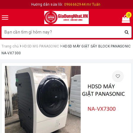
Hướng dẫn sửa lỗi:
0966662944 mr Tuấn
0
Toggle
navigation
Trang chủ
HDSD MG PANASONIC
HDSD MÁY GIẶT SẤY BLOCK PANASONIC
NA-VX7300