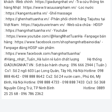
khách -Web chính : https://giadungnhat.vn/ -Tra cứu thông tin
hàng Nhật : https://www.tracuusanpham.vn/ -Loc nước
: https://kangentuanha.vn/ -Ghế massage
: https://ghenhattuanha.vn/ -Phân phối chính hãng Taijutsu tại
Việt Nam : https://taijutsuvietnam.vn/ -Web sữa chữa - HDSP
: https://hangnhattuanha.vn/ -Youtube
: https://www.youtube.com/@HangNhatTuanHa -Fanpage bán
hàng : https://www.facebook.com/shophangnhatbainoidia/ -
Fanpage đăng HDSP sản phẩm
: https://www.facebook.com/hangnhattuanha/
#Hàng_nhật_Tuấn_Hà luôn rẻ luôn chất lượng Hệ thống
GIADUNGNHAT.VN : Sdt bảo hành chung : 096 666 2944 ( Tuấn )
Cs1: Số 2 ngõ 603 Lạc Long Quân, Tây Hồ, Hà Nội Hotline: 098
888 4642 - 098 888 8642 Cs2: Số 24 vườn cam , Phú Đô, Mỹ
Đình, Hà Nội Hotline: 098 888 4733 - 098 888 7433 Cs3: Số 368
Nguyễn Công Trứ, TP Ninh Bình Hotline: 0889
25 25 68 - 096 786 2362