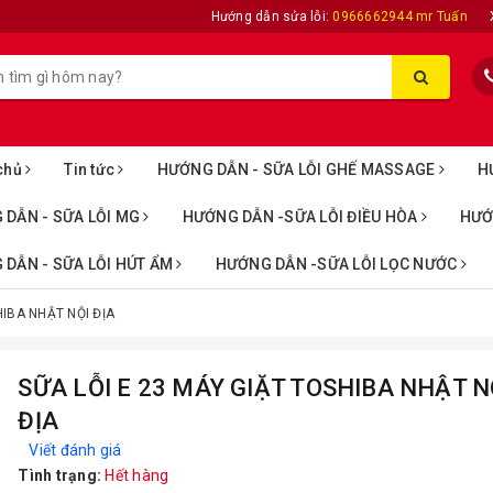
Hướng dẫn sửa lỗi:
0966662944 mr Tuấn
chủ
Tin tức
HƯỚNG DẪN - SỮA LỖI GHẾ MASSAGE
H
 DẪN - SỮA LỖI MG
HƯỚNG DẪN -SỮA LỖI ĐIỀU HÒA
HƯỚ
DẪN - SỮA LỖI HÚT ẨM
HƯỚNG DẪN -SỮA LỖI LỌC NƯỚC
HIBA NHẬT NỘI ĐỊA
SỮA LỖI E 23 MÁY GIẶT TOSHIBA NHẬT N
ĐỊA
Viết đánh giá
Tình trạng:
Hết hàng