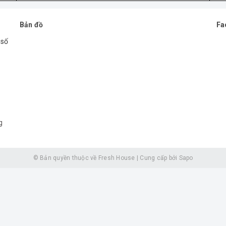
Bản đồ
Fa
 số
.
g
© Bản quyền thuộc về
Fresh House
|
Cung cấp bởi
Sapo