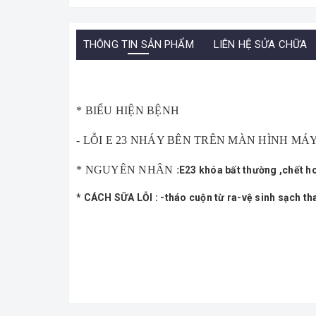
THÔNG TIN SẢN PHẨM
LIÊN HỆ SỬA CHỮA
* BIỂU HIỆN BỆNH
- LỖI E 23 NHÁY BÊN TRÊN MÀN HÌNH MÁ
* NGUYÊN NHÂN :
E23 khóa bất thường ,chết h
* CÁCH SỮA LỖI :
-tháo cuộn từ ra-vệ sinh sạch th