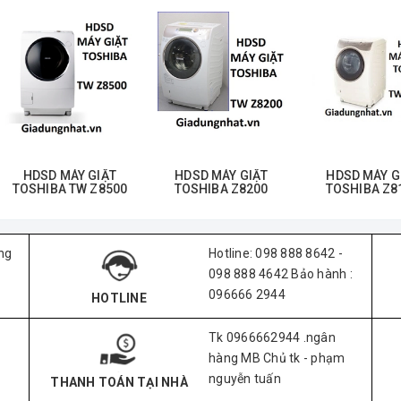
HDSD MÁY GIẶT
HDSD MÁY GIẶT
HDSD MÁY G
TOSHIBA TW Z8500
TOSHIBA Z8200
TOSHIBA Z8
ng
Hotline: 098 888 8642 -
098 888 4642 Bảo hành :
096666 2944
HOTLINE
Tk 0966662944 .ngân
hàng MB Chủ tk - phạm
nguyễn tuấn
THANH TOÁN TẠI NHÀ