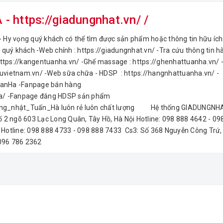
ttps://giadungnhat.vn/ /
Hy vọng quý khách có thể tìm được sản phẩm hoặc thông tin hữu ích
quý khách -Web chính : https://giadungnhat.vn/ -Tra cứu thông tin h
https://kangentuanha.vn/ -Ghế massage : https://ghenhattuanha.vn/
jutsuvietnam.vn/ -Web sữa chữa - HDSP : https://hangnhattuanha.vn/ -
anHa -Fanpage bán hàng
ia/ -Fanpage đăng HDSP sản phẩm
àng_nhật_Tuấn_Hà luôn rẻ luôn chất lượng Hệ thống GIADUNGNH
ố 2 ngõ 603 Lạc Long Quân, Tây Hồ, Hà Nội Hotline: 098 888 4642 - 09
 Hotline: 098 888 4733 - 098 888 7433 Cs3: Số 368 Nguyễn Công Trứ,
6 786 2362