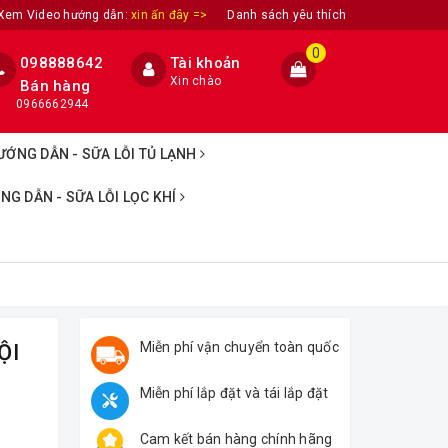
Xem Video hướng dẫn:
xin ấn đây =>
Danh sách yêu thích
0
098888642
Tài khoản
Xin chào
Bán hàng
0966662944
ƯỚNG DẪN - SỮA LỖI TỦ LẠNH
NG DẪN - SỮA LỖI LỌC KHÍ
Miễn phí vận chuyển toàn quốc
ỘI
Miễn phí lắp đặt và tái lắp đặt
Cam kết bán hàng chính hãng