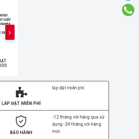
IẶT
HDSD MÁY GIẶT
HDSD MÁY GIẶT
HDS
100
TOSHIBA Z8000
TOSHIBA TW Q 900
TOSH
lắp đặt miễn phí
LẮP ĐẶT MIỄN PHÍ
-12 tháng với hàng qua sử
dụng -24 tháng với hàng
mới
BẢO HÀNH