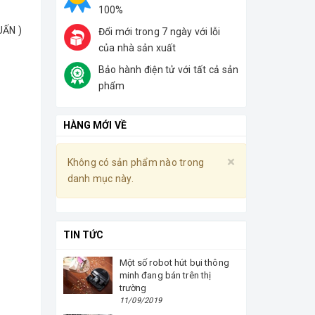
100%
UẤN )
Đổi mới trong 7 ngày với lỗi
của nhà sản xuất
Bảo hành điện tử với tất cả sản
phẩm
HÀNG MỚI VỀ
Close
×
Không có sản phẩm nào trong
Không có sả
danh mục này.
danh mục nà
TIN TỨC
Một số robot hút bụi thông
minh đang bán trên thị
trường
11/09/2019