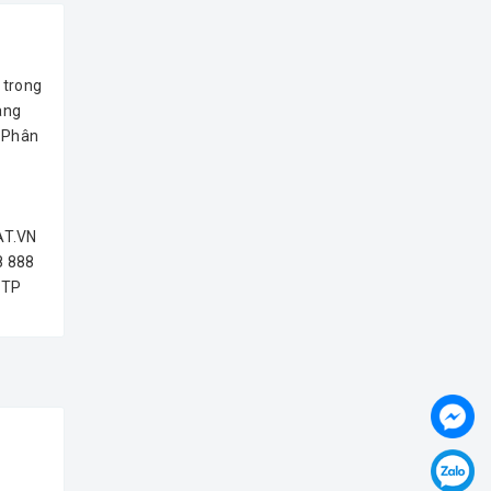
 trong
àng
 -Phân
AT.VN
8 888
 TP