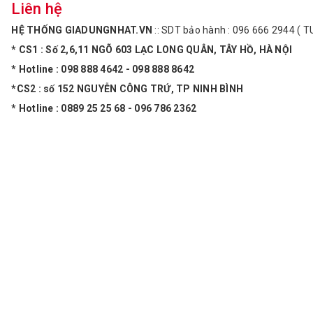
Liên hệ
HỆ THỐNG GIADUNGNHAT.VN
:: SDT bảo hành : 096 666 2944 ( T
* CS1 : Số 2,6,11 NGÕ 603 LẠC LONG QUÂN, TÂY HỒ, HÀ NỘI
* Hotline : 098 888 4642 - 098 888 8642
*CS2 : số 152 NGUYỄN CÔNG TRỨ, TP NINH BÌNH
* Hotline : 0889 25 25 68 - 096 786 2362