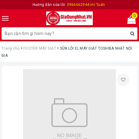
Hướng dẫn sửa lỗi:
0966662944 mr Tuấn
0
Toggle
navigation
Trang chủ
FOOTER MÁY GIẶT
SỮA LỖI EL MÁY GIẶT TOSHIBA NHẬT NỘI
ĐỊA