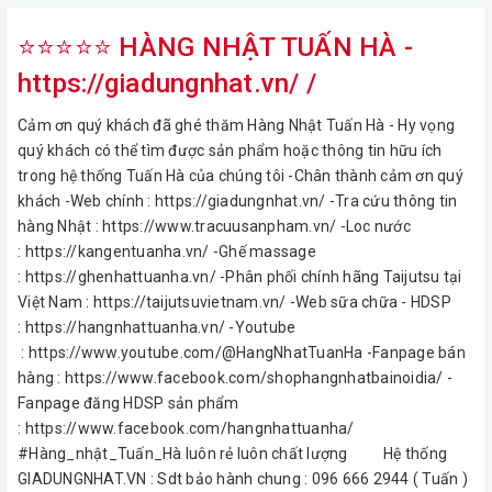
⭐⭐⭐⭐⭐ HÀNG NHẬT TUẤN HÀ -
https://giadungnhat.vn/ /
Cảm ơn quý khách đã ghé thăm Hàng Nhật Tuấn Hà - Hy vọng
quý khách có thể tìm được sản phẩm hoặc thông tin hữu ích
trong hệ thống Tuấn Hà của chúng tôi -Chân thành cảm ơn quý
khách -Web chính : https://giadungnhat.vn/ -Tra cứu thông tin
hàng Nhật : https://www.tracuusanpham.vn/ -Loc nước
: https://kangentuanha.vn/ -Ghế massage
: https://ghenhattuanha.vn/ -Phân phối chính hãng Taijutsu tại
Việt Nam : https://taijutsuvietnam.vn/ -Web sữa chữa - HDSP
: https://hangnhattuanha.vn/ -Youtube
: https://www.youtube.com/@HangNhatTuanHa -Fanpage bán
hàng : https://www.facebook.com/shophangnhatbainoidia/ -
Fanpage đăng HDSP sản phẩm
: https://www.facebook.com/hangnhattuanha/
#Hàng_nhật_Tuấn_Hà luôn rẻ luôn chất lượng Hệ thống
GIADUNGNHAT.VN : Sdt bảo hành chung : 096 666 2944 ( Tuấn )