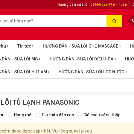
Hướng dẫn sửa lỗi:
0966662944 mr Tuấn
chủ
Tin tức
HƯỚNG DẪN - SỮA LỖI GHẾ MASSAGE
H
 DẪN - SỮA LỖI MG
HƯỚNG DẪN -SỮA LỖI ĐIỀU HÒA
HƯỚ
DẪN - SỮA LỖI HÚT ẨM
HƯỚNG DẪN -SỮA LỖI LỌC NƯỚC
 LỖI TỦ LẠNH PANASONIC
eo:
Hàng mới
Giá thấp đến cao
Giá cao xuống thấp
phẩm đang được cập nhật. Vui lòng quay lại sau.