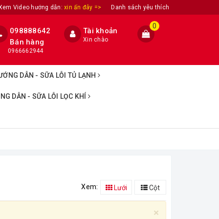
Xem Video hướng dẫn:
xin ấn đây =>
Danh sách yêu thích
0
098888642
Tài khoản
Xin chào
Bán hàng
0966662944
ƯỚNG DẪN - SỮA LỖI TỦ LẠNH
NG DẪN - SỮA LỖI LỌC KHÍ
Xem:
Lưới
Cột
×