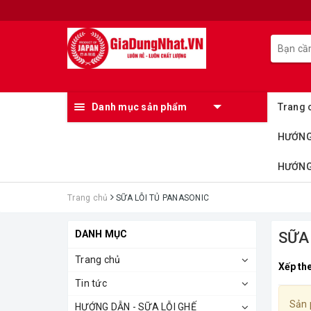
Danh mục sản phẩm
Trang 
HƯỚNG
HƯỚNG 
Trang chủ
SỮA LỖI TỦ PANASONIC
DANH MỤC
SỮA
Trang chủ
Xếp th
Tin tức
Sản 
HƯỚNG DẪN - SỮA LỖI GHẾ