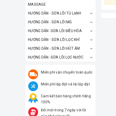
MASSAGE
HƯỚNG DẪN - SỮA LỖI TỦ LẠNH
HƯỚNG DẪN - SỮA LỖI MG
HƯỚNG DẪN -SỮA LỖI ĐIỀU HÒA
HƯỚNG DẪN - SỮA LỖI LỌC KHÍ
HƯỚNG DẪN - SỮA LỖI HÚT ẨM
HƯỚNG DẪN -SỮA LỖI LỌC NƯỚC
Miễn phí vận chuyển toàn quốc
Miễn phí lắp đặt và tái lắp đặt
Cam kết bán hàng chính hãng
100%
Đổi mới trong 7 ngày với lỗi