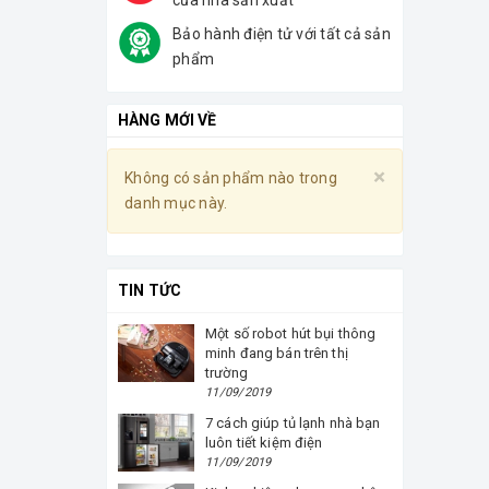
của nhà sản xuất
Bảo hành điện tử với tất cả sản
phẩm
HÀNG MỚI VỀ
Close
×
Không có sản phẩm nào trong
Không có
danh mục này.
danh mục
TIN TỨC
Một số robot hút bụi thông
minh đang bán trên thị
trường
11/09/2019
7 cách giúp tủ lạnh nhà bạn
luôn tiết kiệm điện
11/09/2019