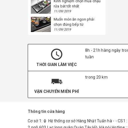
Kinh nghiệm chọn mua chậu
rửa bát tốt nhất
11/09/2019
Muốn món ăn ngon phải
chọn đúng bếp từ
11/09/2019
8h - 21h hàng ngày tro
tuần
THỜI GIAN LÀM VIỆC
trong 20 km
VẬN CHUYỂN MIỄN PHÍ
Thông tin cửa hàng
Cơ sở 1: 🏮 Hệ thống cơ sở Hàng Nhật Tuấn hà - - CS1 :
2 ngõ 603 Lạc long quân.Quận Tây Hồ. Hà nội Hotline ::