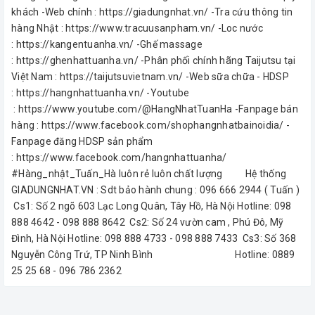
khách -Web chính : https://giadungnhat.vn/ -Tra cứu thông tin
hàng Nhật : https://www.tracuusanpham.vn/ -Loc nước
: https://kangentuanha.vn/ -Ghế massage
: https://ghenhattuanha.vn/ -Phân phối chính hãng Taijutsu tại
Việt Nam : https://taijutsuvietnam.vn/ -Web sữa chữa - HDSP
: https://hangnhattuanha.vn/ -Youtube
: https://www.youtube.com/@HangNhatTuanHa -Fanpage bán
hàng : https://www.facebook.com/shophangnhatbainoidia/ -
Fanpage đăng HDSP sản phẩm
: https://www.facebook.com/hangnhattuanha/
#Hàng_nhật_Tuấn_Hà luôn rẻ luôn chất lượng Hệ thống
GIADUNGNHAT.VN : Sdt bảo hành chung : 096 666 2944 ( Tuấn )
Cs1: Số 2 ngõ 603 Lạc Long Quân, Tây Hồ, Hà Nội Hotline: 098
888 4642 - 098 888 8642 Cs2: Số 24 vườn cam , Phú Đô, Mỹ
Đình, Hà Nội Hotline: 098 888 4733 - 098 888 7433 Cs3: Số 368
Nguyễn Công Trứ, TP Ninh Bình Hotline: 0889
25 25 68 - 096 786 2362