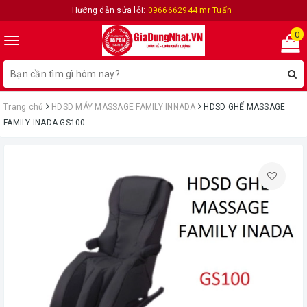
Hướng dẫn sửa lỗi:
0966662944 mr Tuấn
0
Toggle
navigation
Trang chủ
HDSD MÁY MASSAGE FAMILY INNADA
HDSD GHẾ MASSAGE
FAMILY INADA GS100