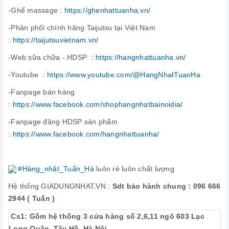
-Ghế massage :
https://ghenhattuanha.vn/
-Phân phối chính hãng Taijutsu tại Việt Nam
:
https://taijutsuvietnam.vn/
-Web sữa chữa - HDSP :
https://hangnhattuanha.vn/
-Youtube :
https://www.youtube.com/@HangNhatTuanHa
-Fanpage bán hàng
:
https://www.facebook.com/shophangnhatbainoidia/
-Fanpage đăng HDSP sản phẩm
:
https://www.facebook.com/hangnhattuanha/
#Hàng_nhật_Tuấn_Hà
luôn rẻ luôn chất lượng
Hệ thống GIADUNGNHAT.VN :
Sdt bảo hành chung : 096 666
2944 ( Tuấn )
Cs1: Gồm hệ thống 3 cửa hàng số 2,6,11 ngõ 603 Lạc
Long Quân, Tây Hồ, Hà Nội