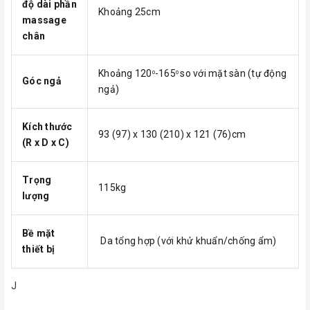
độ dài phần
Khoảng 25cm
massage
chân
Khoảng 120
-165
so với mặt sàn (tự động
o
o
Góc ngả
ngả)
Kích thước
93 (97) x 130 (210) x 121 (76)cm
(R x D x C)
Trọng
115kg
lượng
Bề mặt
Da tổng hợp (với khử khuẩn/chống ẩm)
thiết bị
J