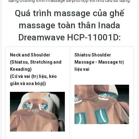
dạng chương trình massage để phù hợp với nhu cầu sử dụng.
Quá trình massage của ghế
massage toàn thân Inada
Dreamwave HCP-11001D:
Neck and Shoulder
Shiatsu Shoulder
(Shiatsu, Stretching and
Massage - Massage trị
Kneading)
liệu vai
(Cổ và vai (trị liệu, kéo
giãn và xoa bóp))