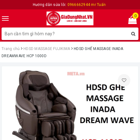
Hướng dẫn sửa lỗi:
0966662944 mr Tuấn
0
Toggle
navigation
Trang chủ
HDSD MASSAGE FUJIKIMA
HDSD GHẾ MASSAGE INADA
DREAMWAVE HCP 1000D