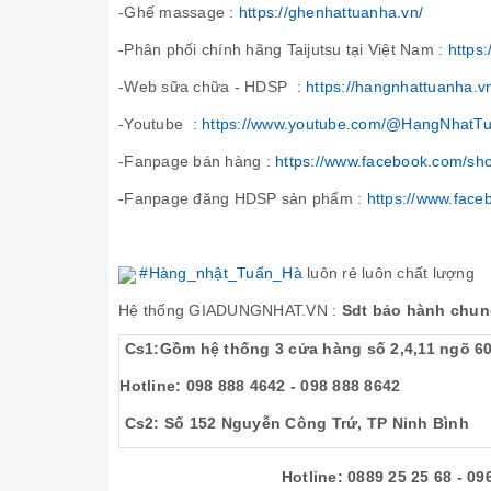
-Ghế massage :
https://ghenhattuanha.vn/
-Phân phối chính hãng Taijutsu tại Việt Nam :
https:
-Web sữa chữa - HDSP :
https://hangnhattuanha.v
-Youtube :
https://www.youtube.com/@HangNhatT
-Fanpage bán hàng :
https://www.facebook.com/sh
-Fanpage đăng HDSP sản phẩm :
https://www.fac
#Hàng_nhật_Tuấn_Hà
luôn rẻ luôn chất lượng
Hệ thống GIADUNGNHAT.VN :
Sdt bảo hành chung
Cs1:Gồm hệ thống 3 cửa hàng số 2,4,11 ngõ 6
Hotline: 098 888 4642 - 098 888 8642
Cs2: Số 152 Nguyễn Công Trứ, TP Ninh Bình
Hotline: 0889 25 25 68 - 096 7