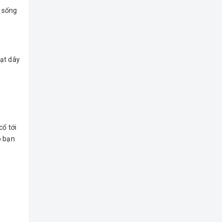
t sống
ạt dây
cổ tới
p bạn