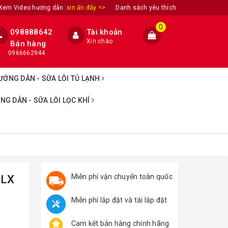
Xem Video hướng dẫn:
xin ấn đây =>
Danh sách yêu thích
0
098888642
Tài khoản
Xin chào
Bán hàng
0966662944
ƯỚNG DẪN - SỮA LỖI TỦ LẠNH
NG DẪN - SỮA LỖI LỌC KHÍ
Miễn phí vận chuyển toàn quốc
GLX
Miễn phí lắp đặt và tái lắp đặt
Cam kết bán hàng chính hãng