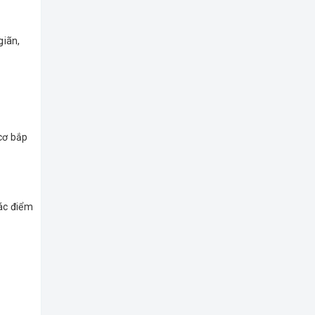
giãn,
cơ bắp
ác điểm