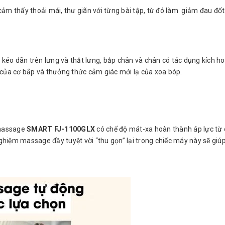
cảm thấy thoải mái, thư giãn với từng bài tập, từ đó làm giảm đau đố
kéo dãn trên lưng và thắt lưng, bắp chân và chân có tác dụng kích ho
 của cơ bắp và thưởng thức cảm giác mới lạ của xoa bóp.
 massage
SMART FJ-1100GLX
có chế độ mát-xa hoàn thành áp lực từ 
hiệm massage đầy tuyệt vời “thu gọn” lại trong chiếc máy này sẽ giú