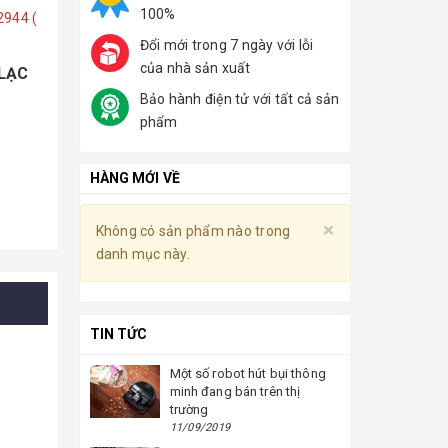
100%
2944 (
Đổi mới trong 7 ngày với lỗi
của nhà sản xuất
 LẠC
Bảo hành điện tử với tất cả sản
phẩm
HÀNG MỚI VỀ
Close
×
Không có sản phẩm nào trong
Không có sả
danh mục này.
danh mục nà
TIN TỨC
Một số robot hút bụi thông
minh đang bán trên thị
trường
11/09/2019