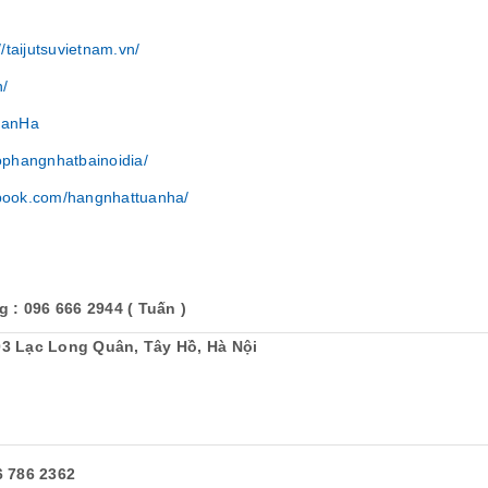
//taijutsuvietnam.vn/
n/
uanHa
ophangnhatbainoidia/
ebook.com/hangnhattuanha/
 : 096 666 2944 ( Tuấn )
03 Lạc Long Quân, Tây Hồ, Hà Nội
86 2362